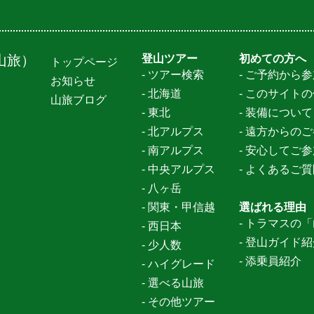
山旅）
登山ツアー
初めての方へ
トップページ
- ツアー検索
- ご予約から
お知らせ
- 北海道
- このサイト
山旅ブログ
- 東北
- 装備について
- 北アルプス
- 遠方からの
- 南アルプス
- 安心してご
- 中央アルプス
- よくあるご
- 八ヶ岳
- 関東・甲信越
選ばれる理由
- トラマスの
- 西日本
- 登山ガイド
- 少人数
- 添乗員紹介
- ハイグレード
- 選べる山旅
- その他ツアー