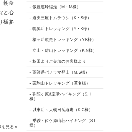
。朝食
飯豊連峰縦走（M・M様）
なと心
道央三座トムラウシ（K・S様）
り様参
幌尻岳トレッキング（Y・K様）
槍ヶ岳縦走トレッキング（Y.K様）
立山・雄山トレッキング（K.N様）
秋田よりご参加のお客様より
薬師岳パノラマ登山（M.S様）
栗駒山トレッキング（匿名様）
弥陀ヶ原&室堂ハイキング（S.H
様）
以東岳～大朝日岳縦走（K.C様）
乗鞍・位ケ原山荘ハイキング（S.I
様）
を見る »