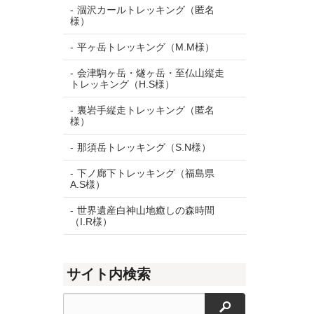
涸沢カールトレッキング（匿名
様）
平ヶ岳トレッキング（M.M様）
会津駒ヶ岳・燧ヶ岳・至仏山縦走
トレッキング（H.S様）
裏岩手縦走トレッキング（匿名
様）
那須岳トレッキング（S.N様）
下ノ廊下トレッキング（福島県
A.S様）
世界遺産白神山地癒しの森時間
（I.R様）
サイト内検索
検索