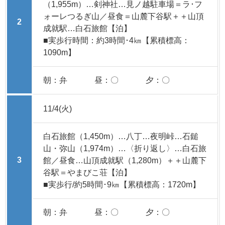
（1,955m）…剣神社…見ノ越駐車場＝ラ･フ
ォーレつるぎ山／昼食＝山麓下谷駅＋＋山頂
2
成就駅…白石旅館【泊】
■実歩行時間：約3時間･4㎞【累積標高：
1090m】
朝：弁
昼：〇
夕：〇
11/4(火)
白石旅館（1,450m）…八丁…夜明峠…石鎚
山・弥山（1,974m）…〈折り返し〉…白石旅
3
館／昼食…山頂成就駅（1,280m）＋＋山麓下
谷駅＝やまびこ荘【泊】
■実歩行/約5時間･9㎞【累積標高：1720m】
朝：弁
昼：〇
夕：〇