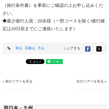
（旅行条件書）を事前にご確認の上お申し込みくだ
さい。
◆最少催行人員：20名様（一部コースを除く/催行確
定は10日前までにご連絡いたします）
タ
剣山
石槌山
大山
X
シェアする
Facebook
グ
で
で
シ
シ
ェ
ェ
ア
ア
す
す
る
る
« 前のツアーを見る
次のツアーを見る »
西日本・九州