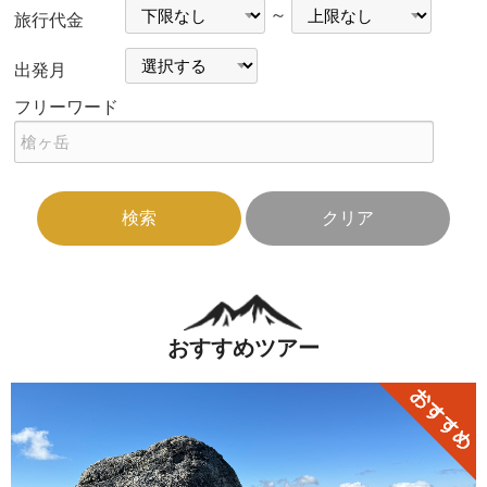
旅
旅
～
旅行代金
行
行
代
代
金
金
出発月
下
上
限
限
フリーワード
おすすめツアー