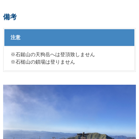
備考
注意
※石鎚山の天狗岳へは登頂致しません
※石槌山の鎖場は登りません