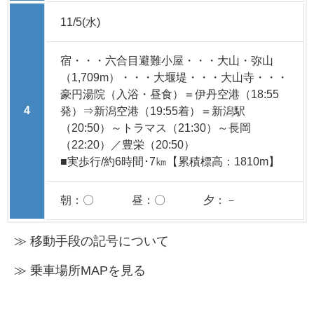
11/5(水)
宿・・・六合目避難小屋・・・大山・弥山
（1,709m）・・・大堰堤・・・大山寺・・・
豪円湯院（入浴・昼食）＝伊丹空港（18:55
4
発）⇒新潟空港（19:55着）＝新潟駅
（20:50）～トラマス（21:30）～長岡
（22:20）／豊栄（20:50）
■実歩行/約6時間･7㎞【累積標高：1810m】
朝：〇
昼：〇
夕：－
≫ 移動手段の記号について
≫ 乗車場所MAPを見る