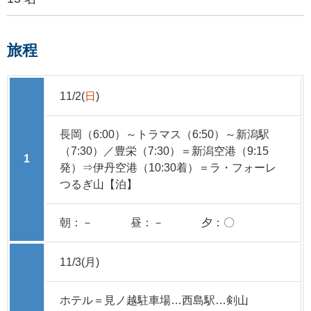
旅程
11/2(
日
)
長岡（6:00）～トラマス（6:50）～新潟駅
（7:30）／豊栄（7:30）＝新潟空港（9:15
1
発）⇒伊丹空港（10:30着）＝ラ・フォーレ
つるぎ山【泊】
朝：－
昼：－
夕：〇
11/3(月)
ホテル＝見ノ越駐車場…西島駅…剣山