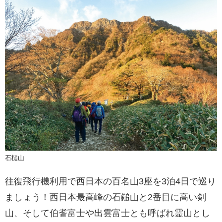
石槌山
往復飛行機利用で西日本の百名山3座を3泊4日で巡り
ましょう！西日本最高峰の石鎚山と2番目に高い剣
山、そして伯耆富士や出雲富士とも呼ばれ霊山とし