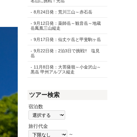
名山に挑戦！光岳
8月24日発：荒川三山～赤石岳
9月12日発：薬師岳～観音岳～地蔵
岳鳳凰三山縦走
9月17日発：仙丈ケ岳と甲斐駒ヶ岳
9月22日発：2泊3日で挑戦!! 塩見
岳
11月8日発：大菩薩嶺～小金沢山～
黒岳 甲州アルプス縦走
ツアー検索
宿泊数
宿泊数
旅行代金
旅
旅
～