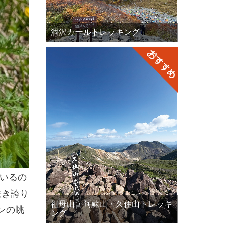
涸沢カールトレッキング
ているの
咲き誇り
祖母山・阿蘇山・久住山トレッキ
ンの眺
ング