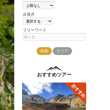
行
行
代
代
金
金
下
上
出発月
限
限
出発月
フリーワード
フ
リ
ー
ワ
ー
ド
おすすめツアー