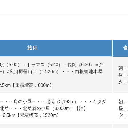
旅程
駅（5:00）～トラマス（5:40）～長岡（6:30）＝芦
朝：
）≠広河原登山口（1,520m）・・・白根御池小屋
昼：
夕：
.5km【累積標高：800m】
・・・肩の小屋・・・北岳（3,193m）・・・キタダ
朝：
北岳・・・北岳肩の小屋（3,000m）【泊】
昼：
6.5km【累積標高：1520m】
夕：