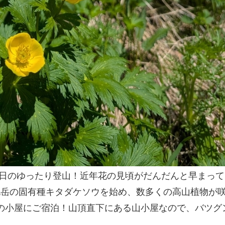
泊3日のゆったり登山！近年花の見頃がだんだんと早まっ
北岳の固有種キタダケソウを始め、数多くの高山植物が
岳肩の小屋にご宿泊！山頂直下にある山小屋なので、バツグ