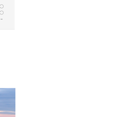
〇
〇
－