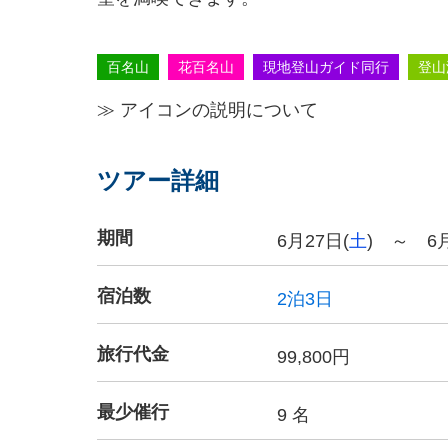
百名山
花百名山
現地登山ガイド同行
登山
≫ アイコンの説明について
ツアー詳細
期間
6月27日(
土
) ～ 6月
宿泊数
2泊3日
旅行代金
99,800円
最少催行
9 名