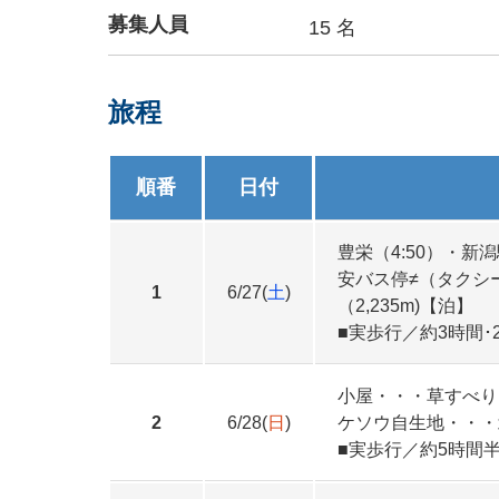
募集人員
15 名
旅程
順番
日付
豊栄（4:50）・新潟
安バス停≠（タクシー
1
6/27(
土
)
（2,235m)【泊】
■実歩行／約3時間･2
小屋・・・草すべり
2
6/28(
日
)
ケソウ自生地・・・
■実歩行／約5時間半･