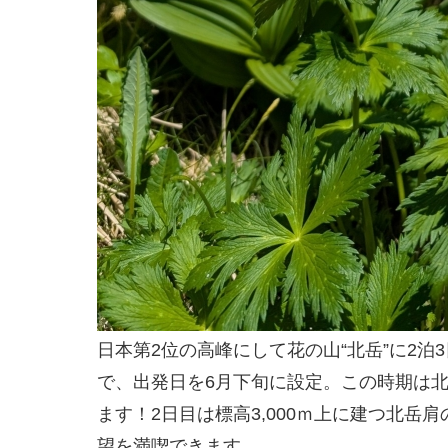
日本第2位の高峰にして花の山“北岳”に2
で、出発日を6月下旬に設定。この時期は
ます！2日目は標高3,000ｍ上に建つ北
望を満喫できます。