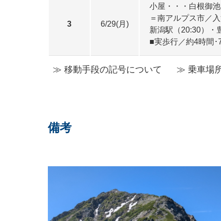
小屋・・・白根御池
＝南アルプス市／入浴
3
6/29(月)
新潟駅（20:30）・豊
■実歩行／約4時間･7
≫ 移動手段の記号について
≫ 乗車場
備考