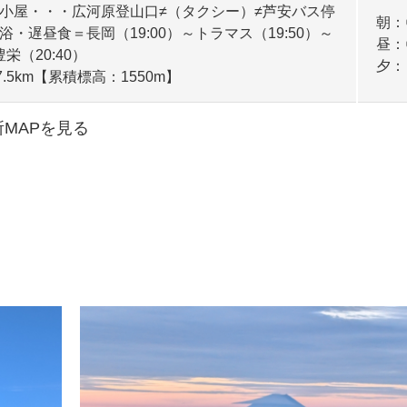
小屋・・・広河原登山口≠（タクシー）≠芦安バス停
朝：
・遅昼食＝長岡（19:00）～トラマス（19:50）～
昼：
栄（20:40）
夕：
.5km【累積標高：1550m】
所MAPを見る