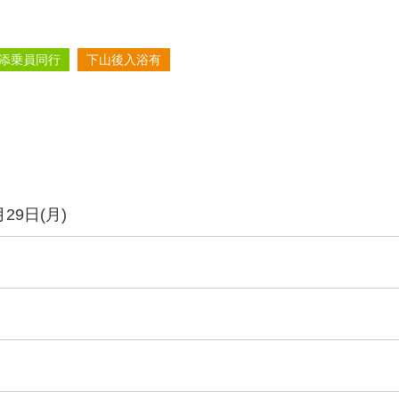
添乗員同行
下山後入浴有
29日(月)